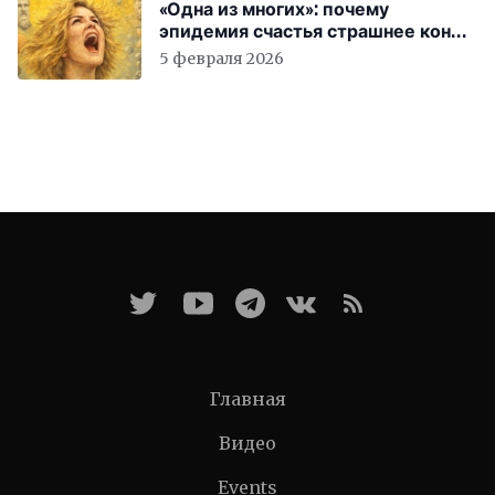
«Одна из многих»: почему
эпидемия счастья страшнее конца
света
5 февраля 2026
Главная
Видео
Events