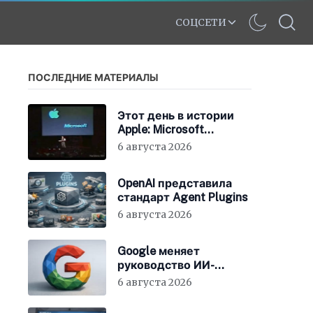
СОЦСЕТИ
ПОСЛЕДНИЕ МАТЕРИАЛЫ
Этот день в истории
Apple: Microsoft
инвестирует в Apple
6 августа 2026
150 миллионов
долларов
OpenAI представила
стандарт Agent Plugins
6 августа 2026
Google меняет
руководство ИИ-
направления
6 августа 2026