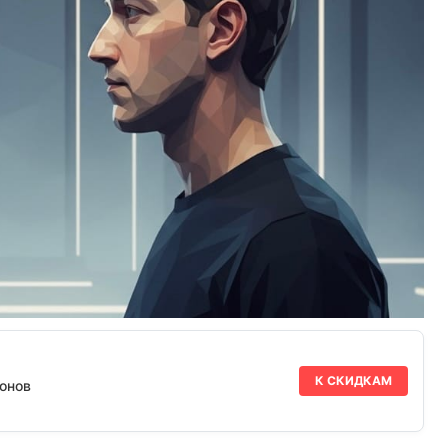
К СКИДКАМ
онов