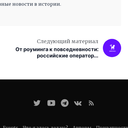
ные новости в истории.
Следующий материал
От роуминга к повседневности:
российские операторы
занимают более 80% eSIM-
подключений через Unisimka
Events
Что я здесь делаю?
Авторы
Приватност