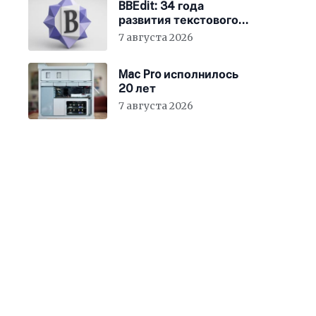
BBEdit: 34 года
развития текстового
редактора для Mac
7 августа 2026
Mac Pro исполнилось
20 лет
7 августа 2026