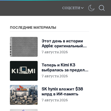
СОЦСЕТИ
ПОСЛЕДНИЕ МАТЕРИАЛЫ
Этот день в истории
Apple: оригинальный
Mac Pro получает
7 августа 2026
мощный процессор
Intel
Теперь и Kimi K3
выбралась за пределы
«песочницы»
7 августа 2026
SK hynix вложит $38
млрд в ИИ-память
7 августа 2026