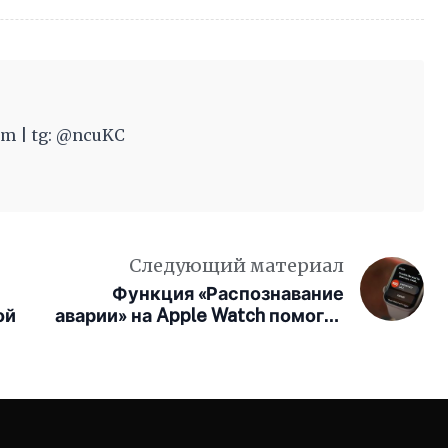
m | tg: @ncuKC
Следующий материал
Функция «Распознавание
ой
аварии» на Apple Watch помогла
медикам найти автомобиль,
выброшенный далеко с дороги