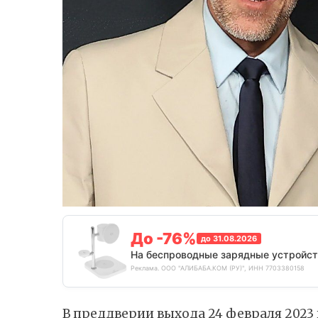
До -76%
до 31.08.2026
На беспроводные зарядные устройст
Реклама. ООО "АЛИБАБА.КОМ (РУ)", ИНН 7703380158
В преддверии выхода 24 февраля 2023 