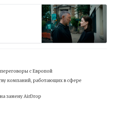
т угрозы международных кибератак и распутывать тайны своих прошлых токсичных о…
 переговоры с Европой
тву компаний, работающих в сфере
на замену AirDrop