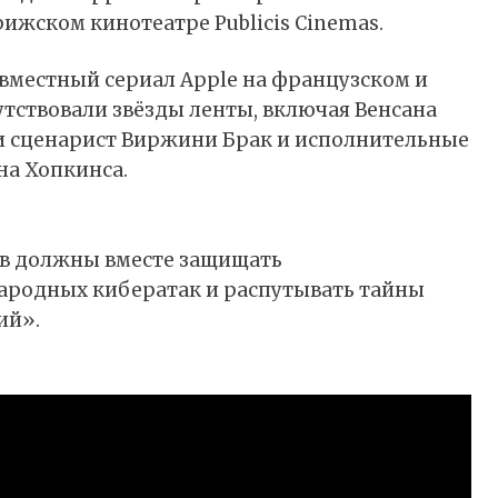
ижском кинотеатре Publicis Cinemas.
местный сериал Apple на французском и
утствовали звёзды ленты, включая Венсана
ь и сценарист Виржини Брак и исполнительные
на Хопкинса.
ов должны вместе защищать
ародных кибератак и распутывать тайны
ий».