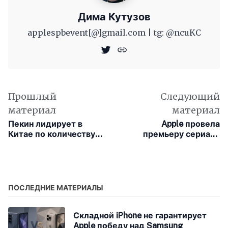
Дима Кутузов
applespbevent[@]gmail.com | tg: @ncuKC
Прошлый
Следующий
материал
материал
Пекин лидирует в
Apple провела
Китае по количеству
премьеру сериала
компаний, работающих
«Связь» в Париже
в сфере
искусственного
интеллекта
ПОСЛЕДНИЕ МАТЕРИАЛЫ
Складной iPhone не гарантирует
Apple победу над Samsung