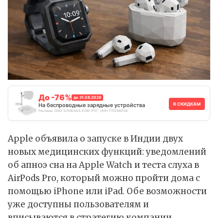
До -76%
до 31.08.2026
К СКИДКАМ
На беспроводные зарядные устройства
Реклама. ООО "АЛИБАБА.КОМ (РУ)", ИНН 7703380158
Apple объявила о запуске в Индии двух
новых медицинских функций: уведомлений
об апноэ сна на Apple Watch и теста слуха в
AirPods Pro, который можно пройти дома с
помощью iPhone или iPad. Обе возможности
уже доступны пользователям и
вписываются в стратегию компании,