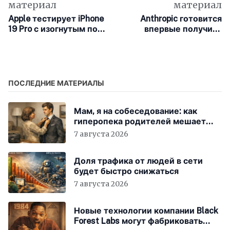
материал
материал
Apple тестирует iPhone
Anthropic готовится
19 Pro с изогнутым по
впервые получить
краям экраном
прибыль за счёт
фантастического роста
популярности Claude
ПОСЛЕДНИЕ МАТЕРИАЛЫ
Мам, я на собеседование: как
гиперопека родителей мешает
«зумерам» устроиться в компанию
7 августа 2026
Доля трафика от людей в сети
будет быстро снижаться
7 августа 2026
Новые технологии компании Black
Forest Labs могут фабриковать