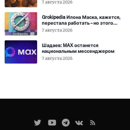
историю, как в «1984»
7 августа 2026
Grokipedia Илона Маска, кажется,
перестала работать – но этого
никто не заметил
7 августа 2026
Шадаев: MAX останется
национальным мессенджером
7 августа 2026