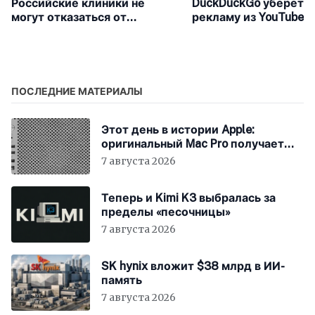
Российские клиники не
DuckDuckGo уберёт
могут отказаться от
рекламу из YouTube
Telegram
ПОСЛЕДНИЕ МАТЕРИАЛЫ
Этот день в истории Apple:
оригинальный Mac Pro получает
мощный процессор Intel
7 августа 2026
Теперь и Kimi K3 выбралась за
пределы «песочницы»
7 августа 2026
SK hynix вложит $38 млрд в ИИ-
память
7 августа 2026