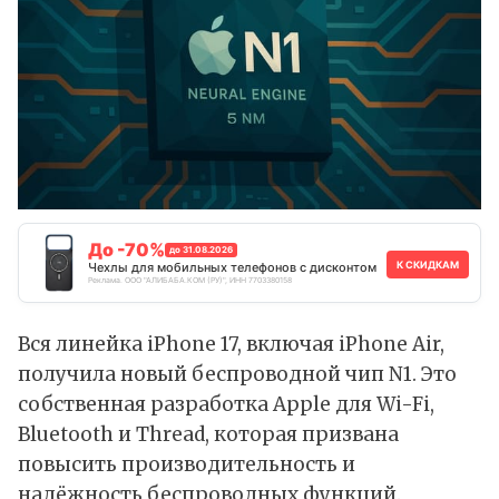
До -70%
до 31.08.2026
К СКИДКАМ
Чехлы для мобильных телефонов с дисконтом
Реклама. ООО "АЛИБАБА.КОМ (РУ)", ИНН 7703380158
Вся линейка iPhone 17, включая iPhone Air,
получила новый беспроводной чип N1. Это
собственная разработка Apple для Wi-Fi,
Bluetooth и Thread, которая призвана
повысить производительность и
надёжность беспроводных функций.