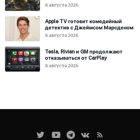
всём мире
8 августа 2026
Apple TV готовит комедийный
детектив с Джеймсом Марсденом
8 августа 2026
Tesla, Rivian и GM продолжают
отказываться от CarPlay
8 августа 2026