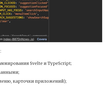
:
ммирования Svelte и TypeScript;
данными;
 меню, карточки приложений);