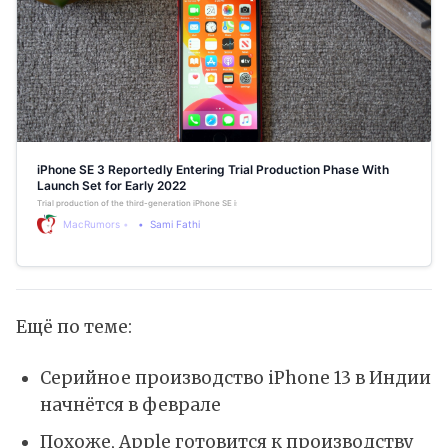
iPhone SE 3 Reportedly Entering Trial Production Phase With
Launch Set for Early 2022
Trial production of the third-generation iPhone SE is set to get underway in the near future as Apple’s sup
MacRumors
Sami Fathi
Ещё по теме:
Серийное производство iPhone 13 в Индии
начнётся в феврале
Похоже, Apple готовится к производству