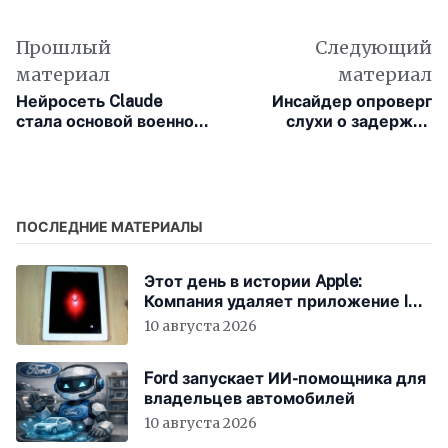
Прошлый
Следующий
материал
материал
Нейросеть Claude
Инсайдер опроверг
стала основой военной
слухи о задержке
кампании США в Иране
выхода складного
iPhone Ultra
ПОСЛЕДНИЕ МАТЕРИАЛЫ
Этот день в истории Apple:
Компания удаляет приложение I
Am Rich после скандала
10 августа 2026
Ford запускает ИИ-помощника для
владельцев автомобилей
10 августа 2026