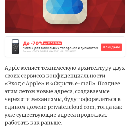
До -70%
до 31.08.2026
К СКИДКАМ
Чехлы для мобильных телефонов с дисконтом
Реклама. ООО "АЛИБАБА.КОМ (РУ)", ИНН 7703380158
Apple меняет техническую архитектуру двух
своих сервисов конфиденциальности –
«Вход с Apple» и «Скрыть e-mail». Позднее
этим летом новые адреса, создаваемые
через эти механизмы, будут оформляться в
едином домене private.icloud.com, тогда как
уже существующие адреса продолжат
работать как раньше.