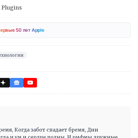
 Plugins
ервые 50 лет Apple
ехнологии
ремя, Когда забот спадает бремя, Дни
огда и ум и сердце полны, И рифмы дружные,