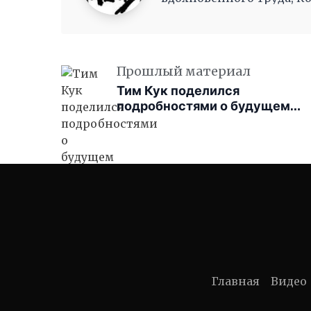
как волны, Журча, одна 
Прошлый материал
Тим Кук поделился
подробностями о будущем
Apple Watch
Главная
Видео