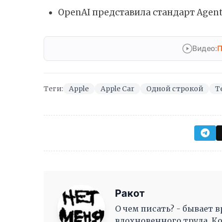
OpenAI представила стандарт Agent
Видео:
П
Теги:
Apple
Apple Car
Одной строкой
Т
Ракот
О чем писать? - бывает в
вдохновенного труда, К