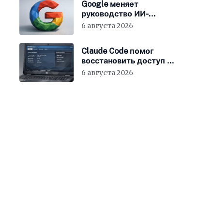
Google меняет
руководство ИИ-
направления
6 августа 2026
Claude Code помог
восстановить доступ к
BIOS ноутбука
6 августа 2026