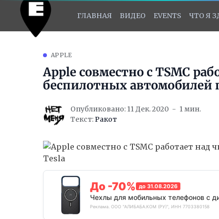
ГЛАВНАЯ
ВИДЕО
EVENTS
ЧТО Я 
APPLE
Apple совместно с TSMC раб
беспилотных автомобилей 
Опубликовано: 11 Дек. 2020
1 мин.
Текст:
Ракот
До -70%
до 31.08.2026
Чехлы для мобильных телефонов с д
Реклама. ООО "АЛИБАБА.КОМ (РУ)", ИНН 7703380158