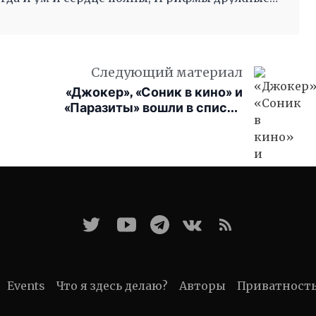
во след другой Несутся вольной чередой.
Следующий материал
«Джокер», «Соник в кино» и
«Паразиты» вошли в список
самых покупаемых фильмов
2020 г
Events
Что я здесь делаю?
Авторы
Приватност