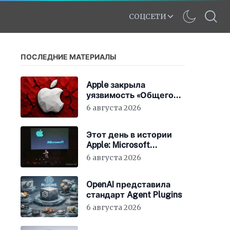
СОЦСЕТИ
ПОСЛЕДНИЕ МАТЕРИАЛЫ
Apple закрыла
уязвимость «Общего
экрана» в macOS
6 августа 2026
Этот день в истории
Apple: Microsoft
инвестирует в Apple
6 августа 2026
150 миллионов
долларов
OpenAI представила
стандарт Agent Plugins
6 августа 2026