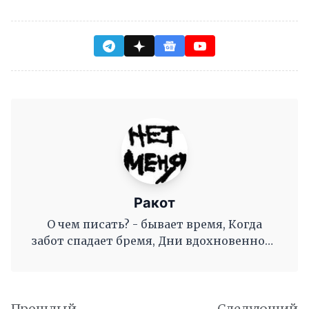
Ракот
О чем писать? - бывает время, Когда
забот спадает бремя, Дни вдохновенного
труда, Когда и ум и сердце полны, И
рифмы дружные, как волны, Журча, одна
во след другой Несутся вольной чередой.
Прошлый
Следующий