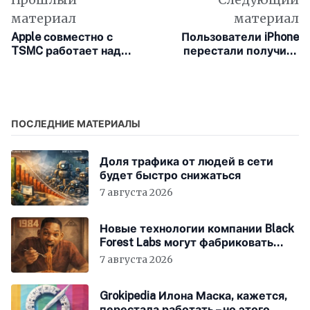
материал
материал
Apple совместно с
Пользователи iPhone
TSMC работает над
перестали получить
чипами для
уведомления об SMS
беспилотных
после обновления iOS
автомобилей
14
подобных Tesla
ПОСЛЕДНИЕ МАТЕРИАЛЫ
Доля трафика от людей в сети
будет быстро снижаться
7 августа 2026
Новые технологии компании Black
Forest Labs могут фабриковать
историю, как в «1984»
7 августа 2026
Grokipedia Илона Маска, кажется,
перестала работать – но этого