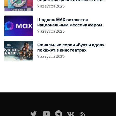
никто не заметил
7 августа 2026
Шадаев: MAX останется
национальным мессенджером
7 августа 2026
Финальные серии «Бухты вдов»
покажут в кинотеатрах
7 августа 2026