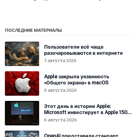
бывшим сотрудником
Пентагоном на ПО для
Starz и HBO
военных
беспилотников
ПОСЛЕДНИЕ МАТЕРИАЛЫ
Пользователи всё чаще
разочаровываются в интернете
7 августа 2026
Apple закрыла уязвимость
«Общего экрана» в macOS
6 августа 2026
Этот день в истории Apple:
Microsoft инвестирует в Apple 150
миллионов долларов
6 августа 2026
OpenAI представила стандарт