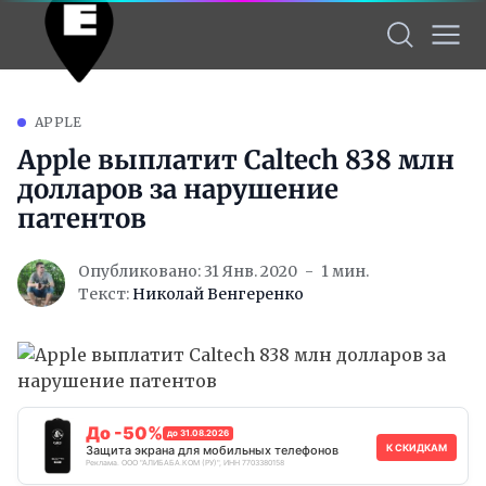
APPLE
Apple выплатит Caltech 838 млн
долларов за нарушение
патентов
Опубликовано: 31 Янв. 2020
1 мин.
Текст:
Николай Венгеренко
До -50%
до 31.08.2026
К СКИДКАМ
Защита экрана для мобильных телефонов
Реклама. ООО "АЛИБАБА.КОМ (РУ)", ИНН 7703380158