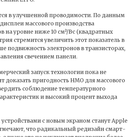
ся в улучшенной проводимости. По данным
дисплеи массового производства
на уровне ниже 10 см²/В·с (квадратных
трия стремится увеличить этот показатель в
выше подвижность электронов в транзисторах,
равления свечением панели.
ерческий запуск технологии пока не
ит доказать пригодность HMO для массового
вердить соблюдение температурного
характеристик и высокий процент выхода
 устройствами с новым экраном станут Apple
 отмечают, что радикальный редизайн смарт-