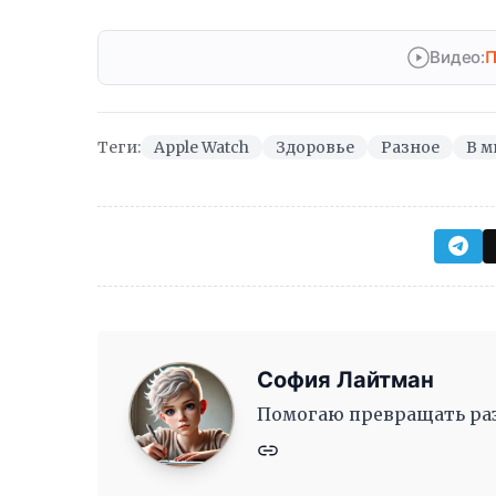
Видео:
П
Теги:
Apple Watch
Здоровье
Разное
В м
София Лайтман
Помогаю превращать раз