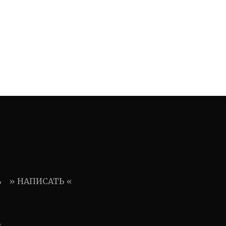
ь
» НАПИСАТЬ «