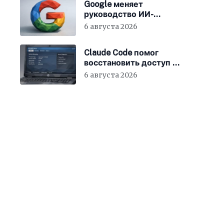
Google меняет
руководство ИИ-
направления
6 августа 2026
Claude Code помог
восстановить доступ к
BIOS ноутбука
6 августа 2026