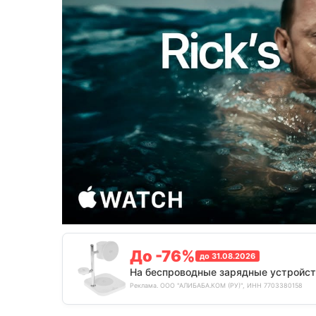
До -76%
до 31.08.2026
На беспроводные зарядные устройст
Реклама. ООО "АЛИБАБА.КОМ (РУ)", ИНН 7703380158