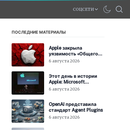
СОЦСЕТИ
ПОСЛЕДНИЕ МАТЕРИАЛЫ
Apple закрыла
уязвимость «Общего
экрана» в macOS
6 августа 2026
Этот день в истории
Apple: Microsoft
инвестирует в Apple
6 августа 2026
150 миллионов
долларов
OpenAI представила
стандарт Agent Plugins
6 августа 2026