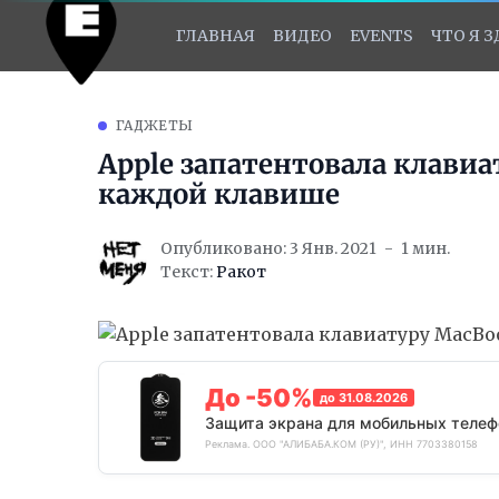
ГЛАВНАЯ
ВИДЕО
EVENTS
ЧТО Я 
ГАДЖЕТЫ
Apple запатентовала клавиа
каждой клавише
Опубликовано: 3 Янв. 2021
1 мин.
Текст:
Ракот
До -50%
до 31.08.2026
Защита экрана для мобильных телеф
Реклама. ООО "АЛИБАБА.КОМ (РУ)", ИНН 7703380158