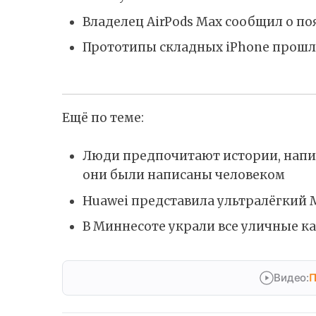
Владелец AirPods Max сообщил о п
Прототипы складных iPhone прошл
Ещё по теме:
Люди предпочитают истории, напис
они были написаны человеком
Huawei представила ультралёгкий M
В Миннесоте украли все уличные 
Видео:
П