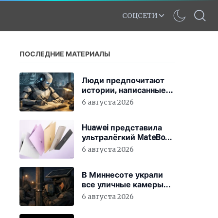
СОЦСЕТИ
ПОСЛЕДНИЕ МАТЕРИАЛЫ
Люди предпочитают
истории, написанные
ИИ, особенно когда им
6 августа 2026
говорят, что они были
написаны человеком
Huawei представила
ультралёгкий MateBook
Pro S
6 августа 2026
В Миннесоте украли
все уличные камеры
наблюдения
6 августа 2026