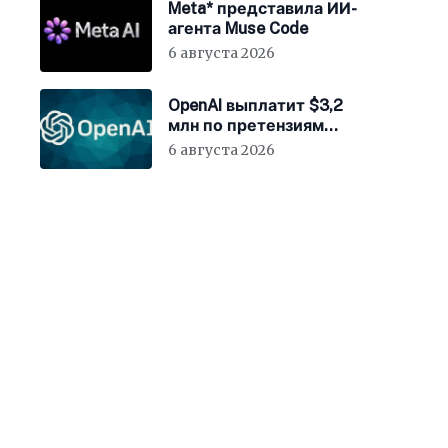
Meta* представила ИИ-
агента Muse Code
6 августа 2026
OpenAI выплатит $3,2
млн по претензиям
Минюста США
6 августа 2026