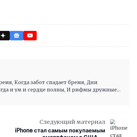
ремя, Когда забот спадает бремя, Дни
огда и ум и сердце полны, И рифмы дружные,
во след другой Несутся вольной чередой.
Следующий материал
iPhone стал самым покупаемым