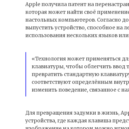
Apple
получила патент
на перенастраи
которая может найти своё применение 
настольных компьютеров. Согласно до
выпустить устройство, способное на л
использования нескольких языков или,
«Технология может применяться д
клавиатуры, чтобы облегчить ввод т
превратить стандартную клавиатуру
соответствуют определённым внут
изменить поведение, связанное с н
Для превращения задумки в жизнь, Ap
устройства, где каждая клавиша пред
изображение на котором можно мгнов