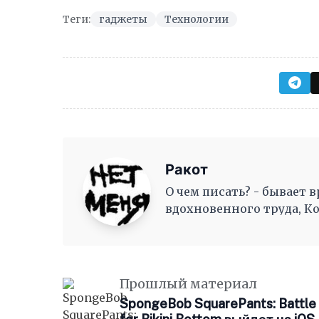
Теги:
гаджеты
Технологии
Ракот
О чем писать? - бывает в
вдохновенного труда, К
как волны, Журча, одна 
Прошлый материал
SpongeBob SquarePants: Battle