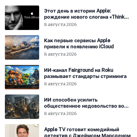
Этот день в истории Apple:
рождение нового слогана «Think
Different»
8 августа 2026
Как первые сервисы Apple
привели к появлению iCloud
8 августа 2026
ИИ-канал Fairground на Roku
размывает стандарты стриминга
8 августа 2026
ИИ способен усилить
общественное недовольство во
всём мире
8 августа 2026
Apple TV готовит комедийный
детектив с Джеймсом Марсденом