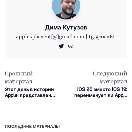
Дима Кутузов
applespbevent[@]gmail.com | tg: @ncuKC
Прошлый
Следующий
материал
материал
Этот день в истории
iOS 26 вместо iOS 19:
Apple: представлен
переименует ли Apple
Newton MessagePad –
и iPhone?
первый карманный
компьютер Apple
ПОСЛЕДНИЕ МАТЕРИАЛЫ