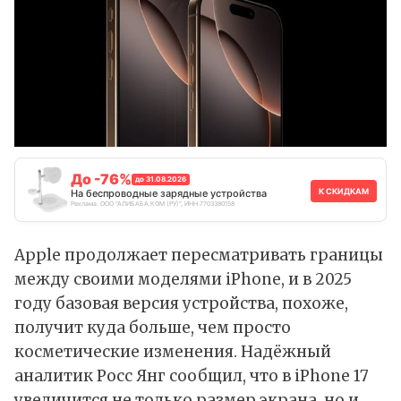
До -76%
до 31.08.2026
К СКИДКАМ
На беспроводные зарядные устройства
Реклама. ООО "АЛИБАБА.КОМ (РУ)", ИНН 7703380158
Apple продолжает пересматривать границы
между своими моделями iPhone, и в 2025
году базовая версия устройства, похоже,
получит куда больше, чем просто
косметические изменения. Надёжный
аналитик Росс Янг
сообщил
, что в
iPhone 17
увеличится не только размер экрана, но и