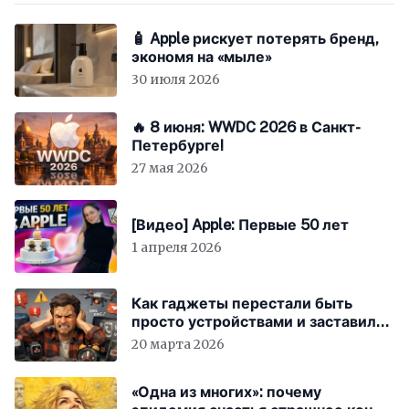
🧴 Apple рискует потерять бренд,
экономя на «мыле»
30 июля 2026
🔥 8 июня: WWDC 2026 в Санкт-
Петербурге!
27 мая 2026
[Видео] Apple: Первые 50 лет
1 апреля 2026
Как гаджеты перестали быть
просто устройствами и заставили
вас бесплатно работать
20 марта 2026
«Одна из многих»: почему