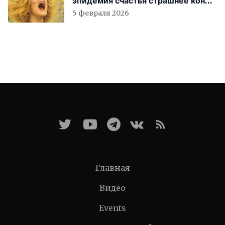
эпидемия счастья страшнее конца
света
5 февраля 2026
Главная
Видео
Events