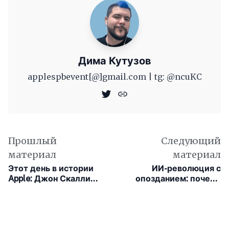
Дима Кутузов
applespbevent[@]gmail.com | tg: @ncuKC
Прошлый
Следующий
материал
материал
Этот день в истории
ИИ-революция с
Apple: Джон Скалли
опозданием: почему
привносит в компанию
Apple делает ставку на
новые принципы
приватность, а не на
маркетинга
хайп