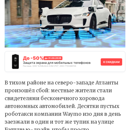
До -50%
до 31.08.2026
К СКИДКАМ
Защита экрана для мобильных телефонов
Реклама. ООО "АЛИБАБА.КОМ (РУ)", ИНН 7703380158
В тихом районе на северо-западе Атланты
произошёл сбой: местные жители стали
свидетелями бесконечного хоровода
автономных автомобилей. Десятки пустых
роботакси компании Waymo изо дня в день
заезжали в один и тот же тупик на улице
Бэттлвью-драйв, чтобы просто