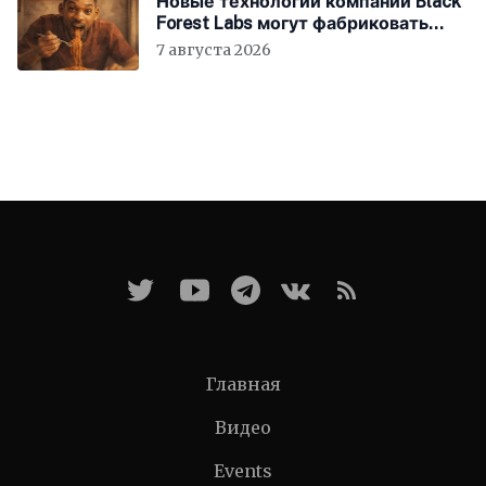
Новые технологии компании Black
Forest Labs могут фабриковать
историю, как в «1984»
7 августа 2026
Главная
Видео
Events