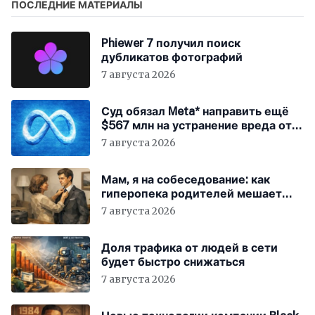
ПОСЛЕДНИЕ МАТЕРИАЛЫ
Phiewer 7 получил поиск
дубликатов фотографий
7 августа 2026
Суд обязал Meta* направить ещё
$567 млн на устранение вреда от
соцсетей
7 августа 2026
Мам, я на собеседование: как
гиперопека родителей мешает
«зумерам» устроиться в компанию
7 августа 2026
Доля трафика от людей в сети
будет быстро снижаться
7 августа 2026