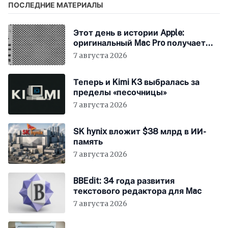
ПОСЛЕДНИЕ МАТЕРИАЛЫ
Этот день в истории Apple:
оригинальный Mac Pro получает
мощный процессор Intel
7 августа 2026
Теперь и Kimi K3 выбралась за
пределы «песочницы»
7 августа 2026
SK hynix вложит $38 млрд в ИИ-
память
7 августа 2026
BBEdit: 34 года развития
текстового редактора для Mac
7 августа 2026