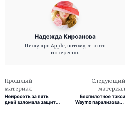
Надежда Кирсанова
Пишу про Apple, потому, что это
интересно.
Прошлый
Следующий
материал
материал
Нейросеть за пять
Беспилотное такси
дней взломала защиту
Waymo парализовало
чипа M5, которую
движение в спальном
создавали пять лет
районе Атланты