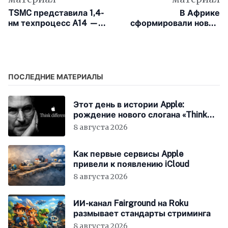
TSMC представила 1,4-
В Африке
нм техпроцесс A14 —
сформировали новую
старт производства в
структуру для
2028 году
объединения
космических программ
континента
ПОСЛЕДНИЕ МАТЕРИАЛЫ
Этот день в истории Apple:
рождение нового слогана «Think
Different»
8 августа 2026
Как первые сервисы Apple
привели к появлению iCloud
8 августа 2026
ИИ-канал Fairground на Roku
размывает стандарты стриминга
8 августа 2026