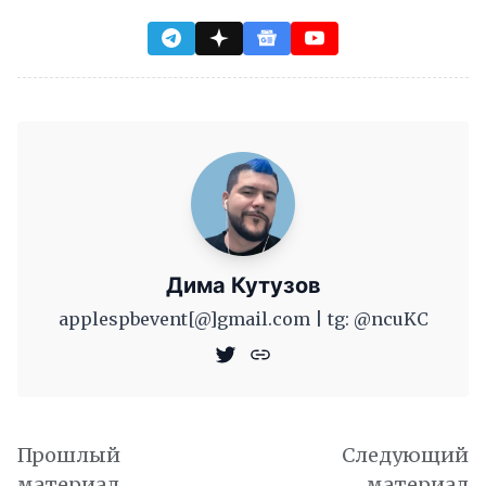
Дима Кутузов
applespbevent[@]gmail.com | tg: @ncuKC
Прошлый
Следующий
материал
материал