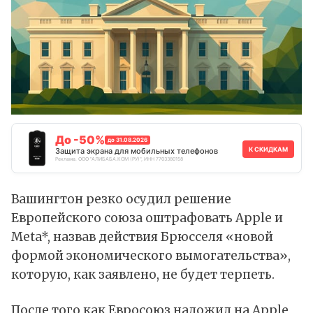
До -50%
до 31.08.2026
К СКИДКАМ
Защита экрана для мобильных телефонов
Реклама. ООО "АЛИБАБА.КОМ (РУ)", ИНН 7703380158
Вашингтон резко осудил решение
Европейского союза оштрафовать Apple и
Meta*, назвав действия Брюсселя «новой
формой экономического вымогательства»,
которую, как заявлено, не будет терпеть.
После того как Евросоюз
наложил
на
Apple