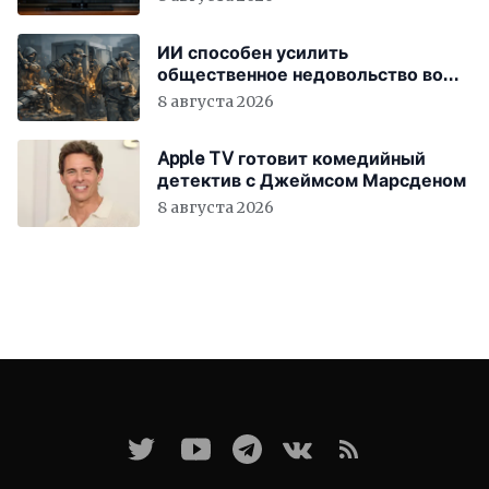
ИИ способен усилить
общественное недовольство во
всём мире
8 августа 2026
Apple TV готовит комедийный
детектив с Джеймсом Марсденом
8 августа 2026