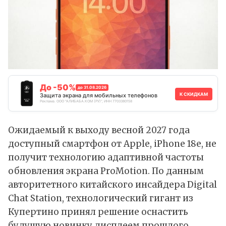
До -50%
до 31.08.2026
К СКИДКАМ
Защита экрана для мобильных телефонов
Реклама. ООО "АЛИБАБА.КОМ (РУ)", ИНН 7703380158
Ожидаемый к выходу весной 2027 года
доступный смартфон от Apple, iPhone 18e, не
получит технологию адаптивной частоты
обновления экрана ProMotion. По
данным
авторитетного китайского инсайдера Digital
Chat Station, технологический гигант из
Купертино принял решение оснастить
будущую новинку дисплеем прошлого