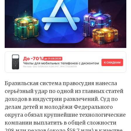
До -70%
до 31.08.2026
К СКИДКАМ
Чехлы для мобильных телефонов с дисконтом
Реклама. ООО "АЛИБАБА.КОМ (РУ)", ИНН 7703380158
Бразильская система правосудия нанесла
серьёзный удар по одной из главных статей
доходов в индустрии развлечений. Суд по
делам детей и молодёжи Федерального
округа обязал крупнейшие технологические
компании выплатить в общей сложности
298 млн реалов (около $58,7 млн) в качестве