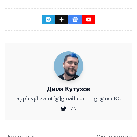
Дима Кутузов
applespbevent[@]gmail.com | tg: @ncuKC
Прошлый
Следующий