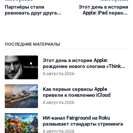
Партнёры стали
Этот день в истории
ревновать друг друга к
Apple: iPad первого
нейросетям
поколения выходит за
пределы США
ПОСЛЕДНИЕ МАТЕРИАЛЫ
Этот день в истории Apple:
рождение нового слогана «Think
Different»
8 августа 2026
Как первые сервисы Apple
привели к появлению iCloud
8 августа 2026
ИИ-канал Fairground на Roku
размывает стандарты стриминга
8 августа 2026