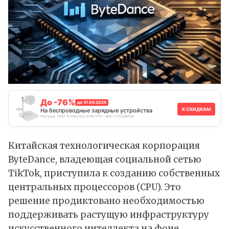
До -76%
до 31.08.2026
К СКИДКАМ
На беспроводные зарядные устройства
Реклама. ООО "АЛИБАБА.КОМ (РУ)", ИНН 7703380158
Китайская технологическая корпорация
ByteDance, владеющая социальной сетью
TikTok, приступила к созданию собственных
центральных процессоров (CPU). Это
решение продиктовано необходимостью
поддерживать растущую инфраструктуру
искусственного интеллекта на фоне