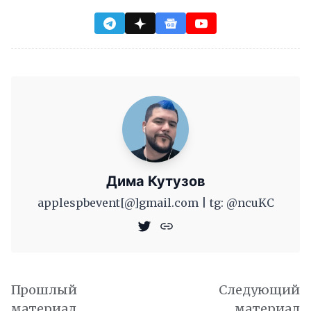
Дима Кутузов
applespbevent[@]gmail.com | tg: @ncuKC
Прошлый
Следующий
материал
материал