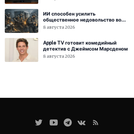
ИИ способен усилить
общественное недовольство во
всём мире
8 августа 2026
Apple TV готовит комедийный
детектив с Джеймсом Марсденом
8 августа 2026