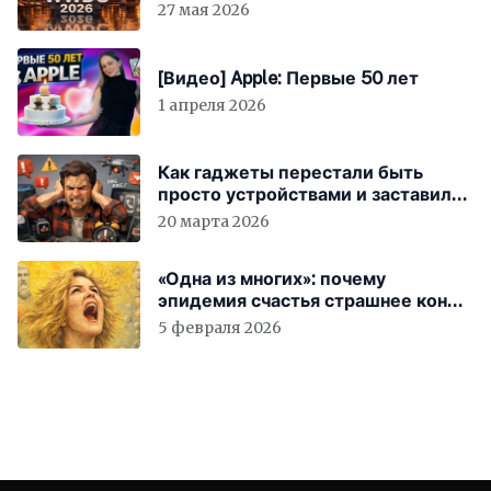
27 мая 2026
[Видео] Apple: Первые 50 лет
1 апреля 2026
Как гаджеты перестали быть
просто устройствами и заставили
вас бесплатно работать
20 марта 2026
«Одна из многих»: почему
эпидемия счастья страшнее конца
света
5 февраля 2026