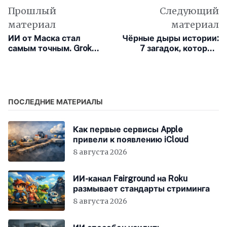
Прошлый
Следующий
материал
материал
ИИ от Маска стал
Чёрные дыры истории:
самым точным. Grok
7 загадок, которые
обошёл ChatGPT и
наука так и не смогла
Gemini по уровню
разгадать
достоверности
ответов
ПОСЛЕДНИЕ МАТЕРИАЛЫ
Как первые сервисы Apple
привели к появлению iCloud
8 августа 2026
ИИ-канал Fairground на Roku
размывает стандарты стриминга
8 августа 2026