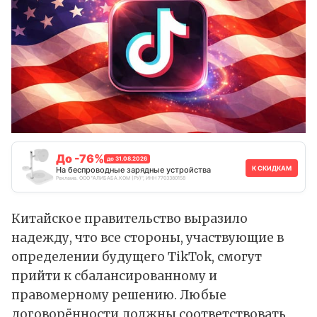
До -76%
до 31.08.2026
К СКИДКАМ
На беспроводные зарядные устройства
Реклама. ООО "АЛИБАБА.КОМ (РУ)", ИНН 7703380158
Китайское правительство выразило
надежду, что все стороны, участвующие в
определении будущего TikTok, смогут
прийти к сбалансированному и
правомерному решению. Любые
договорённости должны соответствовать