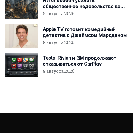
ИИ способен усилить
общественное недовольство во
всём мире
8 августа 2026
Apple TV готовит комедийный
детектив с Джеймсом Марсденом
8 августа 2026
Tesla, Rivian и GM продолжают
отказываться от CarPlay
8 августа 2026