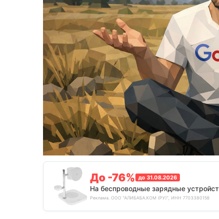
До -76%
до 31.08.2026
На беспроводные зарядные устройст
Реклама. ООО "АЛИБАБА.КОМ (РУ)", ИНН 7703380158