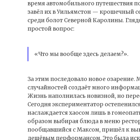
время автомобильного путешествия п
завёл их в Уильямстон — крошечный с
среди болот Северной Каролины. Глядя
простой вопрос:
«Что мы вообще здесь делаем?».
За этим последовало новое озарение. 
случайностей создаёт много информац
Жизнь наполнилась новизной, но перес
Сегодня экспериментатор остепенился:
наслаждается хаосом лишь в гомеопат
образом выбирая блюда в меню рестора
пообщавшийся с Максом, пришёл к выво
дешёвым перформансом. Это была искр