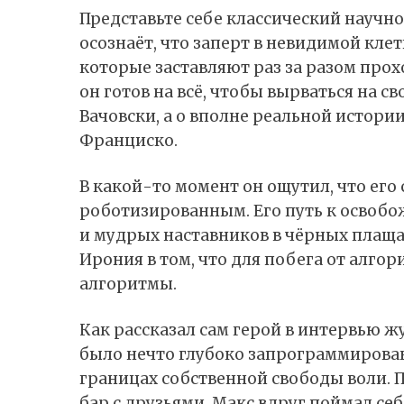
Представьте себе классический научн
осознаёт, что заперт в невидимой кле
которые заставляют раз за разом прох
он готов на всё, чтобы вырваться на с
Вачовски, а о вполне реальной истори
Франциско.
В какой-то момент он ощутил, что его
роботизированным. Его путь к освобо
и мудрых наставников в чёрных плаща
Ирония в том, что для побега от алго
алгоритмы.
Как
рассказал
сам герой в интервью жу
было нечто глубоко запрограммированн
границах собственной свободы воли. 
бар с друзьями. Макс вдруг поймал се