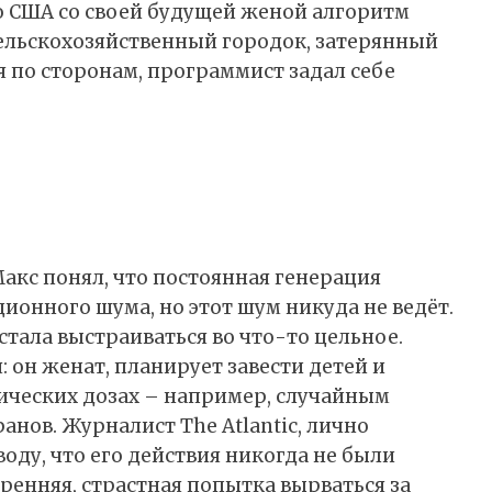
о США со своей будущей женой алгоритм
ельскохозяйственный городок, затерянный
 по сторонам, программист задал себе
Макс понял, что постоянная генерация
ионного шума, но этот шум никуда не ведёт.
тала выстраиваться во что-то цельное.
 он женат, планирует завести детей и
ических дозах – например, случайным
нов. Журналист The Atlantic, лично
ду, что его действия никогда не были
енняя, страстная попытка вырваться за