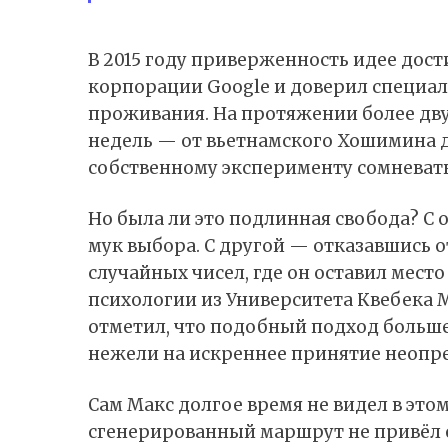
В 2015 году приверженность идее дости
корпорации Google и доверил специал
проживания. На протяжении более дву
недель — от вьетнамского Хошимина д
собственному эксперименту сомневать
Но была ли это подлинная свобода? С 
мук выбора. С другой — отказавшись 
случайных чисел, где он оставил мест
психологии из Университета Квебека
отметил, что подобный подход больше
нежели на искреннее принятие неопр
Сам Макс долгое время не видел в это
сгенерированный маршрут не привёл е