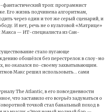
о-фантастический троп: программист
тке. Его жизнь подчинена алгоритмам,
одить через один и тот же серый сценарий, и
вободу. И нет, речь не о культовой «Матрице»
и Макса — ИТ-специалиста из Сан-
 существование стало пугающе
ждению обошёлся без перестрелок в слоу-мо
х, но оказался по-своему захватывающим.
ритмов Макс решил использовать… сами
рналу The Atlantic, в его повседневности
ое, что заставило его всерьёз задуматься о
Поворотной точкой стал банальный поход в
бя на мысли: «Этот новый модный бар —