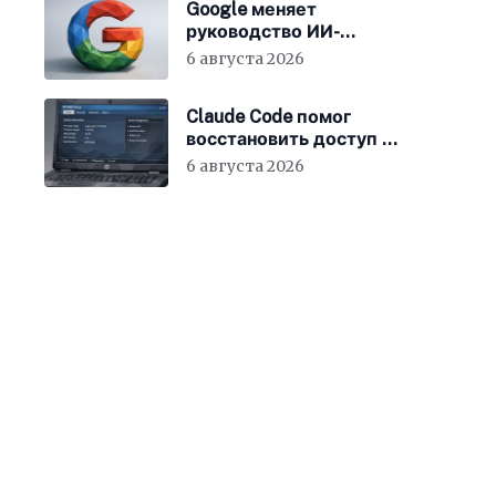
Google меняет
руководство ИИ-
направления
6 августа 2026
Claude Code помог
восстановить доступ к
BIOS ноутбука
6 августа 2026