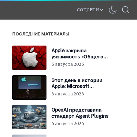
СОЦСЕТИ
ПОСЛЕДНИЕ МАТЕРИАЛЫ
Apple закрыла
уязвимость «Общего
экрана» в macOS
6 августа 2026
Этот день в истории
Apple: Microsoft
инвестирует в Apple
6 августа 2026
150 миллионов
долларов
OpenAI представила
стандарт Agent Plugins
6 августа 2026