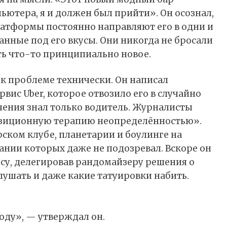
пьютера, я и должен был прийти». Он осознал,
атформы постоянно направляют его в одни и
нные под его вкусы. Они никогда не бросали
ть что-то принципиально новое.
к проблеме технически. Он написал
вис Uber, которое отвозило его в случайно
чения знал только водитель. Журналисты
озиционную терапию неопределённостью».
рском клубе, планетарии и боулинге на
ании которых даже не подозревал. Вскоре он
су, делегировав рандомайзеру решения о
лушать и даже какие татуировки набить.
оду», — утверждал он.