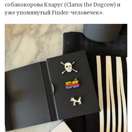
собакокорова Кларус (Clarus the Dogcow) и
уже упомянутый Finder-человечек».