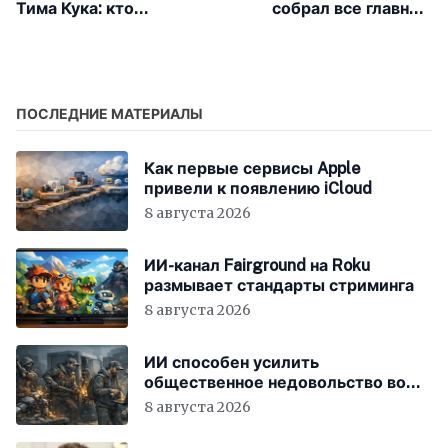
Тима Кука: кто
собрал все главные
проведёт
премии США
конференцию WWDC
2026
ПОСЛЕДНИЕ МАТЕРИАЛЫ
Как первые сервисы Apple
привели к появлению iCloud
8 августа 2026
ИИ-канал Fairground на Roku
размывает стандарты стриминга
8 августа 2026
ИИ способен усилить
общественное недовольство во
всём мире
8 августа 2026