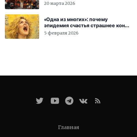
вас бесплатно работать
20 марта 2026
«Одна из многих»: почему
эпидемия счастья страшнее конца
света
5 февраля 2026
Главная