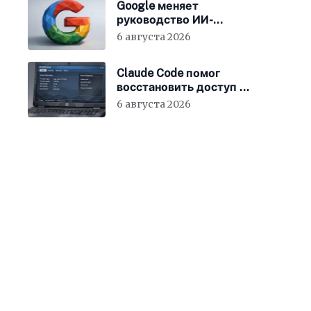
Google меняет
руководство ИИ-
направления
6 августа 2026
Claude Code помог
восстановить доступ к
BIOS ноутбука
6 августа 2026