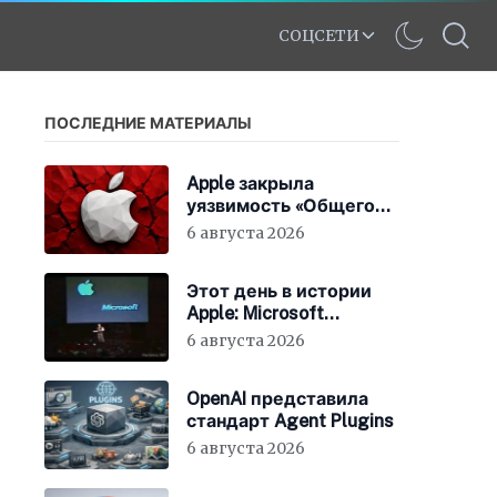
СОЦСЕТИ
ПОСЛЕДНИЕ МАТЕРИАЛЫ
Apple закрыла
уязвимость «Общего
экрана» в macOS
6 августа 2026
Этот день в истории
Apple: Microsoft
инвестирует в Apple
6 августа 2026
150 миллионов
долларов
OpenAI представила
стандарт Agent Plugins
6 августа 2026