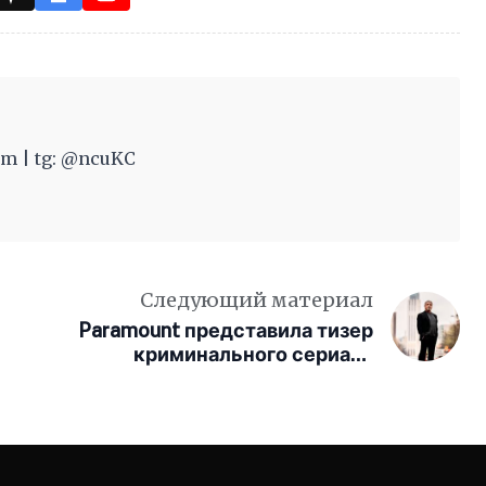
m | tg: @ncuKC
Следующий материал
Paramount представила тизер
криминального сериала
«Король Талсы» с Сильвестром
Сталлоне