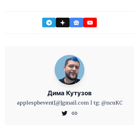
Дима Кутузов
applespbevent[@]gmail.com | tg: @ncuKC