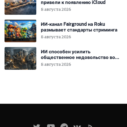
привели к появлению iCloud
8 августа 2026
ИИ-канал Fairground на Roku
размывает стандарты стриминга
8 августа 2026
ИИ способен усилить
общественное недовольство во
всём мире
8 августа 2026