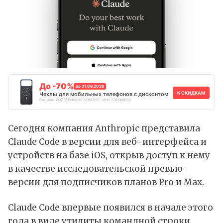
До -70%
до 31.08.2026
К СКИДКАМ
Чехлы для мобильных телефонов с дисконтом
Реклама. ООО "АЛИБАБА.КОМ (РУ)", ИНН 7703380158
Сегодня компания Anthropic
представила
Claude Code в версии для веб-интерфейса и
устройств на базе iOS, открыв доступ к нему
в качестве исследовательской превью-
версии для подписчиков планов Pro и Max.
Claude Code впервые появился в начале этого
года в виде утилиты командной строки,