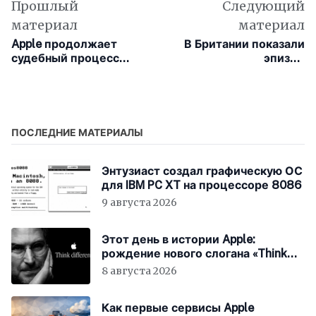
Прошлый
Следующий
материал
материал
Apple продолжает
В Британии показали
судебный процесс
эпизод
против инсайдера
документального
Джона Проссера
фильма «Заберёт ли
ИИ мою работу?»
сделанный с помощью
ИИ
ПОСЛЕДНИЕ МАТЕРИАЛЫ
Энтузиаст создал графическую ОС
для IBM PC XT на процессоре 8086
9 августа 2026
Этот день в истории Apple:
рождение нового слогана «Think
Different»
8 августа 2026
Как первые сервисы Apple