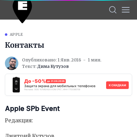
APPLE
Контакты
Опубликовано: 1 Янв. 2018
1 мин.
Текст:
Дима Кутузов
До -50%
до 31.08.2026
К СКИДКАМ
Защита экрана для мобильных телефонов
Реклама. ООО "АЛИБАБА.КОМ (РУ)", ИНН 7703380158
Apple SPb Event
Редакция:
Дмитрий Кутузов