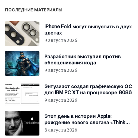
ПОСЛЕДНИЕ МАТЕРИАЛЫ
iPhone Fold могут выпустить в двух
цветах
9 августа 2026
Разработчик выступил против
обесценивания кода
9 августа 2026
Энтузиаст создал графическую ОС
для IBM PC XT на процессоре 8086
9 августа 2026
Этот день в истории Apple:
рождение нового слогана «Think
Different»
8 августа 2026