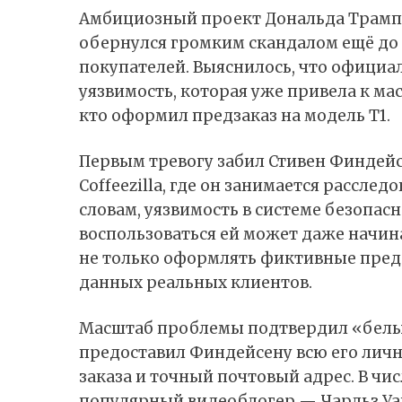
Амбициозный проект Дональда Трампа
обернулся громким скандалом ещё до т
покупателей. Выяснилось, что офици
уязвимость, которая уже привела к ма
кто оформил предзаказ на модель
T1
.
Первым тревогу забил Стивен Финдейс
Coffeezilla, где он занимается рассл
словам
, уязвимость в системе безопас
воспользоваться ей может даже начи
не только оформлять фиктивные предз
данных реальных клиентов.
Масштаб проблемы подтвердил «белый»
предоставил Финдейсену всю его личн
заказа и точный почтовый адрес. В чи
популярный видеоблогер — Чарльз У