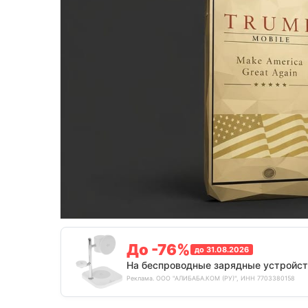
До -76%
до 31.08.2026
На беспроводные зарядные устройст
Реклама. ООО "АЛИБАБА.КОМ (РУ)", ИНН 7703380158