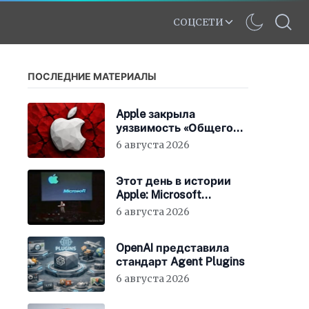
СОЦСЕТИ
ПОСЛЕДНИЕ МАТЕРИАЛЫ
Apple закрыла
уязвимость «Общего
экрана» в macOS
6 августа 2026
Этот день в истории
Apple: Microsoft
инвестирует в Apple
6 августа 2026
150 миллионов
долларов
OpenAI представила
стандарт Agent Plugins
6 августа 2026