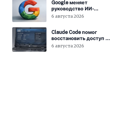
Google меняет
руководство ИИ-
направления
6 августа 2026
Claude Code помог
восстановить доступ к
BIOS ноутбука
6 августа 2026