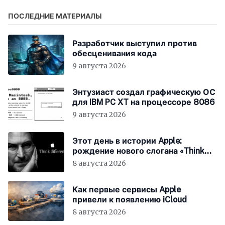
ПОСЛЕДНИЕ МАТЕРИАЛЫ
Разработчик выступил против
обесценивания кода
9 августа 2026
Энтузиаст создал графическую ОС
для IBM PC XT на процессоре 8086
9 августа 2026
Этот день в истории Apple:
рождение нового слогана «Think
Different»
8 августа 2026
Как первые сервисы Apple
привели к появлению iCloud
8 августа 2026