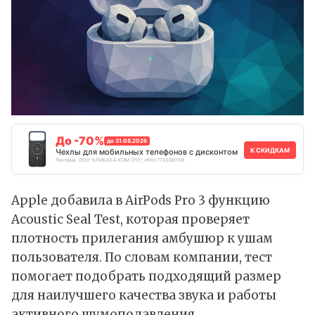
До -70%
до 31.08.2026
К СКИДКАМ
Чехлы для мобильных телефонов с дисконтом
Реклама. ООО "АЛИБАБА.КОМ (РУ)", ИНН 7703380158
Apple добавила в AirPods Pro 3 функцию
Acoustic Seal Test
, которая проверяет
плотность прилегания амбушюр к ушам
пользователя. По словам компании, тест
помогает подобрать подходящий размер
для наилучшего качества звука и работы
активного шумоподавления.