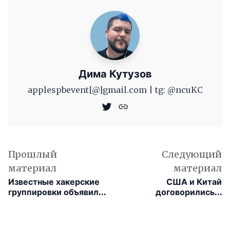
Дима Кутузов
applespbevent[@]gmail.com | tg: @ncuKC
Прошлый
Следующий
материал
материал
Известные хакерские
США и Китай
группировки объявили
договорились о
о «выходе на пенсию»
сохранении TikTok в
Америке