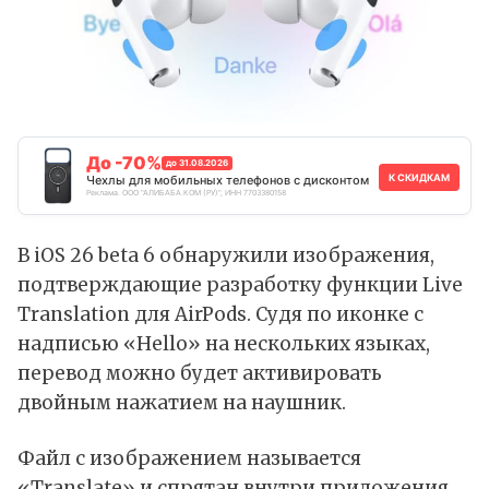
До -70%
до 31.08.2026
К СКИДКАМ
Чехлы для мобильных телефонов с дисконтом
Реклама. ООО "АЛИБАБА.КОМ (РУ)", ИНН 7703380158
В iOS 26 beta 6 обнаружили изображения,
подтверждающие разработку функции Live
Translation для
AirPods
. Судя по иконке с
надписью «Hello» на нескольких языках,
перевод можно будет активировать
двойным нажатием на наушник.
Файл с изображением называется
«Translate» и спрятан внутри приложения