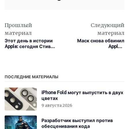
Прошлый
Следующий
материал
материал
Этот день в истории
Маск снова обвинил
Apple: сегодня Стив
Apple в
Возняк празднует
протекционизме в App
очередной день
Store и пообещал
рождения
подать в суд
ПОСЛЕДНИЕ МАТЕРИАЛЫ
iPhone Fold могут выпустить в двух
цветах
9 августа 2026
Разработчик выступил против
обесценивания кода