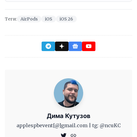
Теги:
AirPods
iOS
iOS 26
Дима Кутузов
applespbevent[@]gmail.com | tg: @ncuKC