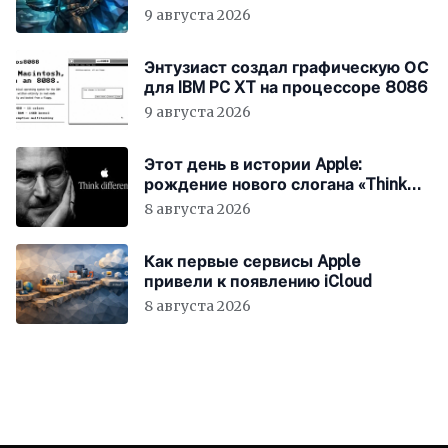
9 августа 2026
Энтузиаст создал графическую ОС
для IBM PC XT на процессоре 8086
9 августа 2026
Этот день в истории Apple:
рождение нового слогана «Think
Different»
8 августа 2026
Как первые сервисы Apple
привели к появлению iCloud
8 августа 2026