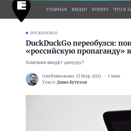
ГЛАВНАЯ
ВИДЕО
EVENTS
ЧТО Я 
DUCKDUCKGO
DuckDuckGo переобулся: по
«российскую пропаганду» в
Компания введёт цензуру?
Опубликовано: 11 Мар. 2022
1 мин.
Текст:
Дима Кутузов