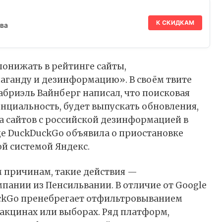
К СКИДКАМ
ва
понижать в рейтинге сайты,
ганду и дезинформацию». В своём твите
абриэль Вайнберг написал, что поисковая
нциальность, будет выпускать обновления,
 сайтов с российской дезинформацией в
яце DuckDuckGo объявила о приостановке
ой системой Яндекс.
м причинам, такие действия —
пании из Пенсильвании. В отличие от Google
uckGo пренебрегает отфильтровыванием
вакцинах или выборах. Ряд платформ,