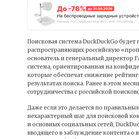
До -76%
до 31.08.2026
На беспроводные зарядные устройст
Реклама. ООО "АЛИБАБА.КОМ (РУ)", ИНН 7703380158
Поисковая система DuckDuckGo будет 
распространяющих российскую «пропа
основатель и генеральный директор Г
система, ориентированная на конфиде
которые обеспечат снижение рейтинга
результатах поиска. Ранее в этом мес
сотрудничества с российской поисков
Даже если это делается по правильны
нехарактерный шаг для поисковой ком
и основных социальных сетей, DuckD
вводящего в заблуждение контента о 