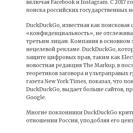
включая Facebook и Instagram. С 2017 
поиска российских государственных н
DuckDuckGo, известная как поисковая 
«конфиденциальность», не отслеживае
третьим лицам. Компания в основном 
нецелевой рекламе. DuckDuckGo, кото
защите цифровых прав, таким как Elect
новостная редакция The Markup, в по
теоретиков заговора и ультраправых г
газета New York Times, показал, что п
DuckDuckGo, выдает больше сайтов, п
Google.
Многие поклонники DuckDuckGo крити
отношении России, уподобляя его ценз