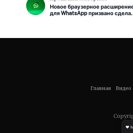
Новое браузерное расширени
для WhatsApp призвано сдела
веб-чаты более безопасными
Главная
Видео
Copyri
❤️ 