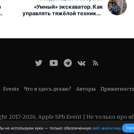
е
«Умный» экскаватор. Как
ть
управлять тяжёлой техникой
будто в видеоигре
Events
Что я здесь делаю?
Авторы
Приватност
ght 2017-2026, Apple SPb Event | Не только про я
Мы не используем куки — только обезличенную
веб-аналитику
.
Суп