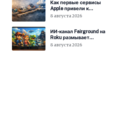
Как первые сервисы
Apple привели к
появлению iCloud
8 августа 2026
ИИ-канал Fairground на
Roku размывает
стандарты стриминга
8 августа 2026