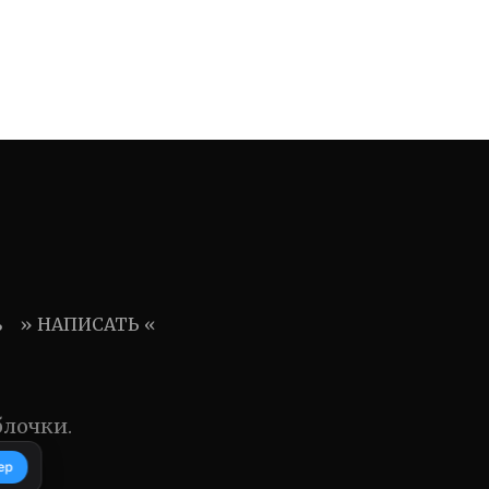
ь
» НАПИСАТЬ «
блочки.
ер