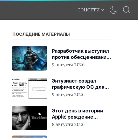
СОЦСЕТИ
ПОСЛЕДНИЕ МАТЕРИАЛЫ
Разработчик выступил
против обесценивания
кода
9 августа 2026
Энтузиаст создал
графическую ОС для
IBM PC XT на
9 августа 2026
процессоре 8086
Этот день в истории
Apple: рождение
нового слогана «Think
8 августа 2026
Different»