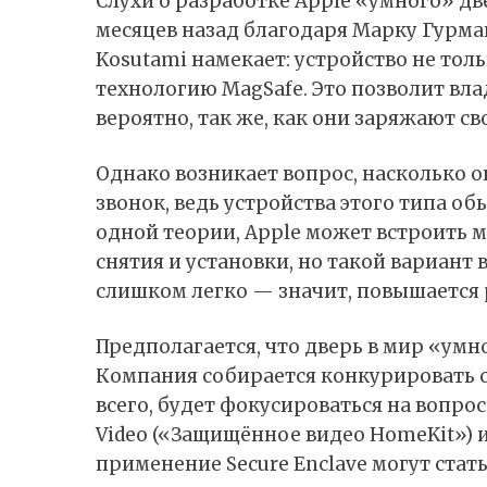
Слухи о разработке Apple «умного» две
месяцев назад благодаря Марку Гурман
Kosutami
намекает
: устройство не то
технологию
MagSafe
. Это позволит вл
вероятно, так же, как они заряжают с
Однако возникает вопрос, насколько о
звонок, ведь устройства этого типа об
одной теории,
Apple
может встроить м
снятия и установки, но такой вариант 
слишком легко — значит, повышается 
Предполагается, что дверь в мир «умн
Компания собирается конкурировать 
всего, будет фокусироваться на вопро
Video («
Защищённое видео HomeKit
»)
применение
Secure Enclave
могут стат