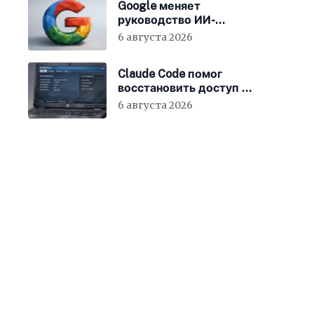
Google меняет
руководство ИИ-
направления
6 августа 2026
Claude Code помог
восстановить доступ к
BIOS ноутбука
6 августа 2026