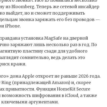
рного звонка с Face ID
появились
несколько
у из Bloomberg. Теперь же сетевой инсайдер
лько выйдет, но и сможет поддерживать
адельцам звонка заряжать его без проводов —
вои
iPhone
.
правдана установка MagSafe на дверной
ычно заряжают лишь несколько раз в год. По
агнитную пластину сзади для удобного
выглядит сомнительно, ведь делать это
риск кражи.
ого» дома Apple откроет не раньше 2026 года.
с Ring (принадлежащей
Amazon
) и, скорее
сах приватности. Функция HomeKit Secure
 и возможность шифрования в
iCloud
, а также
ь ключевыми аргументами.