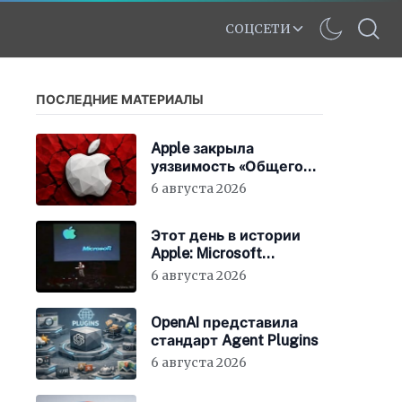
СОЦСЕТИ
ПОСЛЕДНИЕ МАТЕРИАЛЫ
Apple закрыла
уязвимость «Общего
экрана» в macOS
6 августа 2026
Этот день в истории
Apple: Microsoft
инвестирует в Apple
6 августа 2026
150 миллионов
долларов
OpenAI представила
стандарт Agent Plugins
6 августа 2026