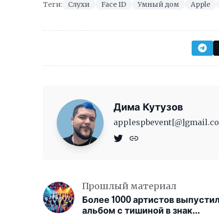
Теги:
Слухи
Face ID
Умный дом
Apple
Дима Кутузов
applespbevent[@]gmail.co
Прошлый материал
Более 1000 артистов выпусти
альбом с тишиной в знак