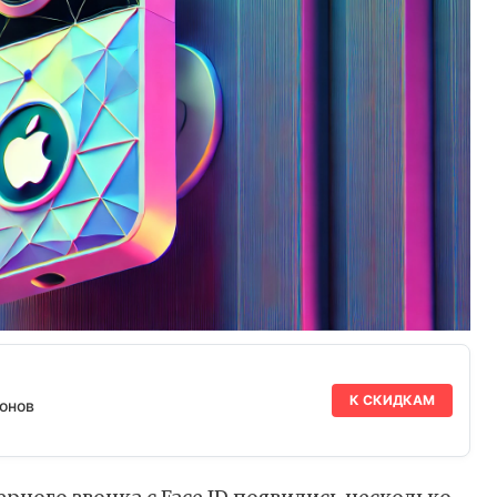
К СКИДКАМ
онов