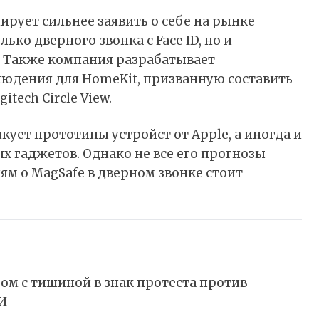
ирует сильнее заявить о себе на рынке
лько дверного звонка с
Face ID
, но и
. Также компания разрабатывает
людения для
HomeKit
, призванную составить
gitech
Circle View
.
икует прототипы устройст от Apple, а иногда и
х гаджетов. Однако не все его прогнозы
иям о MagSafe в дверном звонке стоит
бом с тишиной в знак протеста против
И