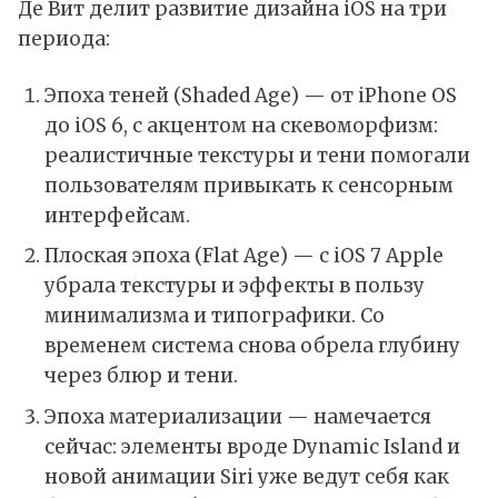
Де Вит делит развитие дизайна
iOS
на три
периода:
Эпоха теней (Shaded Age) — от
iPhone OS
до iOS 6, с акцентом на скевоморфизм:
реалистичные текстуры и тени помогали
пользователям привыкать к сенсорным
интерфейсам.
Плоская эпоха (Flat Age) — с iOS 7 Apple
убрала текстуры и эффекты в пользу
минимализма и типографики. Со
временем система снова обрела глубину
через блюр и тени.
Эпоха материализации — намечается
сейчас: элементы вроде
Dynamic Island
и
новой анимации
Siri
уже ведут себя как