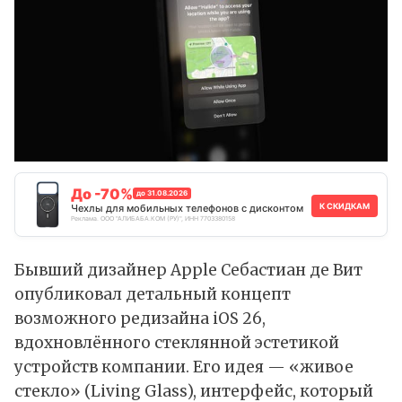
До -70%
до 31.08.2026
К СКИДКАМ
Чехлы для мобильных телефонов с дисконтом
Реклама. ООО "АЛИБАБА.КОМ (РУ)", ИНН 7703380158
Бывший дизайнер Apple Себастиан де Вит
опубликовал детальный концепт
возможного редизайна iOS 26,
вдохновлённого стеклянной эстетикой
устройств компании. Его идея — «живое
стекло» (Living Glass), интерфейс, который