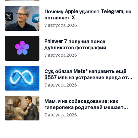
Почему Apple удаляет Telegram, но
оставляет X
7 августа 2026
Phiewer 7 получил поиск
дубликатов фотографий
7 августа 2026
Суд обязал Meta* направить ещё
$567 млн на устранение вреда от
соцсетей
7 августа 2026
Мам, я на собеседование: как
гиперопека родителей мешает
«зумерам» устроиться в компанию
7 августа 2026