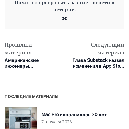
Помогаю превращать разные новости в
истории.
Прошлый
Следующий
материал
материал
Американские
Глава Substack назвал
инженеры
изменения в App Store
представили
«фантастическими»
роботизированную
для независимых СМИ
мышцу с автономным
восстановлением
после повреждений
ПОСЛЕДНИЕ МАТЕРИАЛЫ
Mac Pro исполнилось 20 лет
7 августа 2026