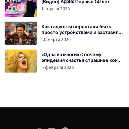
[Видео] Apple: Первые 50 лет
1 апреля 2026
Как гаджеты перестали быть
просто устройствами и заставили
вас бесплатно работать
20 марта 2026
«Одна из многих»: почему
эпидемия счастья страшнее конца
света
5 февраля 2026