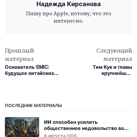
Надежда Кирсанова
Пишу про Apple, потому, что это
интересно.
Прошлый
Следующий
материал
материал
Основатель SMIC:
Тим Кук и главы
будущее китайских
крупнейших
чипов — в нишевых
корпораций США
рынках, а не в гонке за
отправятся в Китай
нанометрами
вместе с Трампом
ПОСЛЕДНИЕ МАТЕРИАЛЫ
ИИ способен усилить
общественное недовольство во
всём мире
8 августа 2026