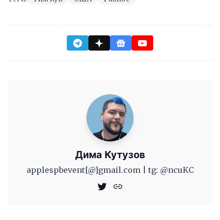
Дима Кутузов
applespbevent[@]gmail.com | tg: @ncuKC