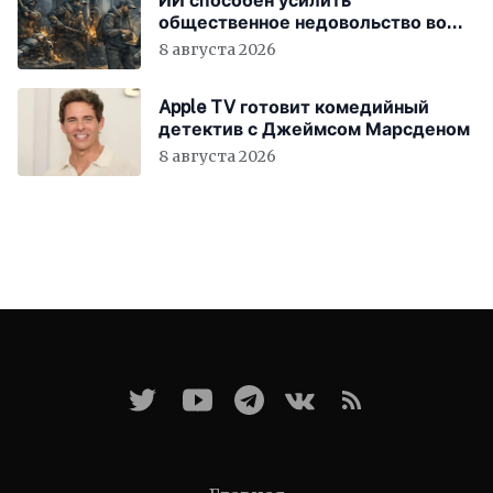
ИИ способен усилить
общественное недовольство во
всём мире
8 августа 2026
Apple TV готовит комедийный
детектив с Джеймсом Марсденом
8 августа 2026