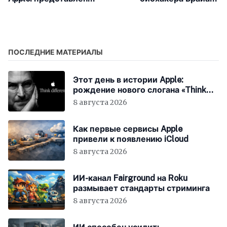
Newton MessagePad –
Джонсона публично
первый карманный
обвинили в лицемерии
компьютер Apple
ПОСЛЕДНИЕ МАТЕРИАЛЫ
Этот день в истории Apple:
рождение нового слогана «Think
Different»
8 августа 2026
Как первые сервисы Apple
привели к появлению iCloud
8 августа 2026
ИИ-канал Fairground на Roku
размывает стандарты стриминга
8 августа 2026