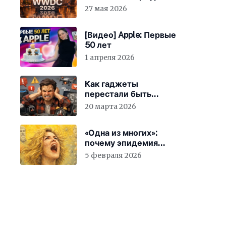
27 мая 2026
[Видео] Apple: Первые
50 лет
1 апреля 2026
Как гаджеты
перестали быть
просто устройствами и
20 марта 2026
заставили вас
бесплатно работать
«Одна из многих»:
почему эпидемия
счастья страшнее
5 февраля 2026
конца света