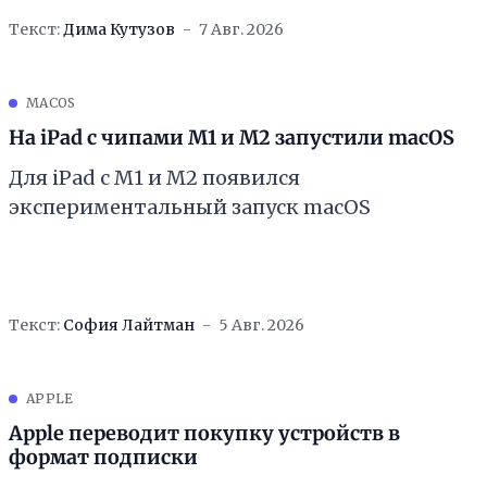
Текст:
Дима Кутузов
7 Авг. 2026
MACOS
На iPad с чипами M1 и M2 запустили macOS
Для iPad с M1 и M2 появился
экспериментальный запуск macOS
Текст:
София Лайтман
5 Авг. 2026
APPLE
Apple переводит покупку устройств в
формат подписки