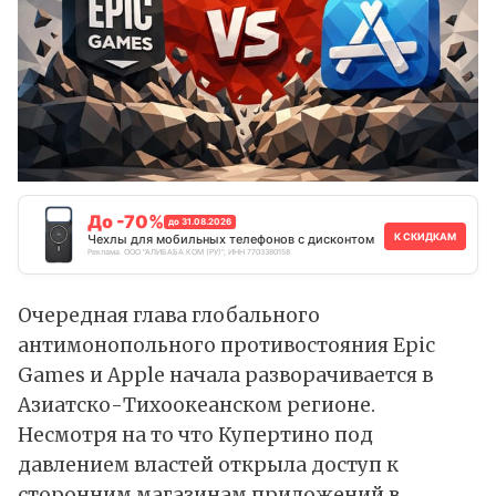
До -70%
до 31.08.2026
К СКИДКАМ
Чехлы для мобильных телефонов с дисконтом
Реклама. ООО "АЛИБАБА.КОМ (РУ)", ИНН 7703380158
Очередная глава глобального
антимонопольного противостояния Epic
Games и Apple начала разворачивается в
Азиатско-Тихоокеанском регионе.
Несмотря на то что Купертино под
давлением властей
открыла доступ
к
сторонним магазинам приложений в