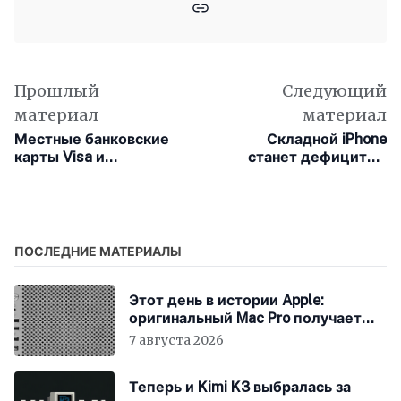
Прошлый
Следующий
материал
материал
Местные банковские
Складной iPhone
карты Visa и
станет дефицитом
MasterCard Казахстана
ещё до начала продаж
теперь доступны
онлайн любому
иностранцу
ПОСЛЕДНИЕ МАТЕРИАЛЫ
Этот день в истории Apple:
оригинальный Mac Pro получает
мощный процессор Intel
7 августа 2026
Теперь и Kimi K3 выбралась за