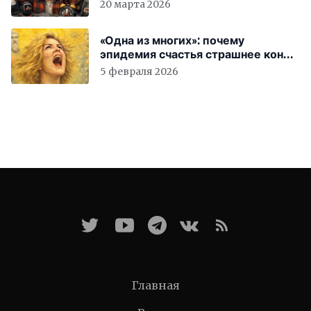
вас бесплатно работать
20 марта 2026
«Одна из многих»: почему
эпидемия счастья страшнее конца
света
5 февраля 2026
Главная