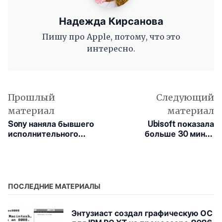
Надежда Кирсанова
Пишу про Apple, потому, что это
интересно.
Прошлый
Следующий
материал
материал
Sony наняла бывшего
Ubisoft показала
исполнительного
больше 30 минут
директора Apple Бена
геймплея Skull and
Кинга для управления
Bones с рассказом об
цифровым бизнесом
игре
PlayStation
ПОСЛЕДНИЕ МАТЕРИАЛЫ
Энтузиаст создал графическую ОС