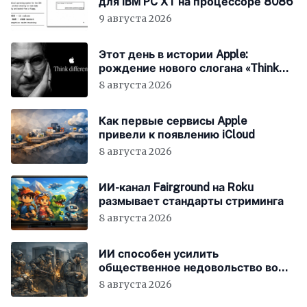
для IBM PC XT на процессоре 8086
9 августа 2026
Этот день в истории Apple:
рождение нового слогана «Think
Different»
8 августа 2026
Как первые сервисы Apple
привели к появлению iCloud
8 августа 2026
ИИ-канал Fairground на Roku
размывает стандарты стриминга
8 августа 2026
ИИ способен усилить
общественное недовольство во
всём мире
8 августа 2026