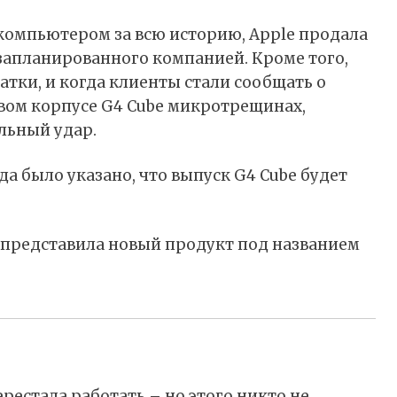
компьютером за всю историю, Apple продала
т запланированного компанией. Кроме того,
тки, и когда клиенты стали сообщать о
вом корпусе G4 Cube микротрещинах,
льный удар.
ода было указано, что выпуск G4 Cube будет
e представила новый продукт под названием
ерестала работать – но этого никто не