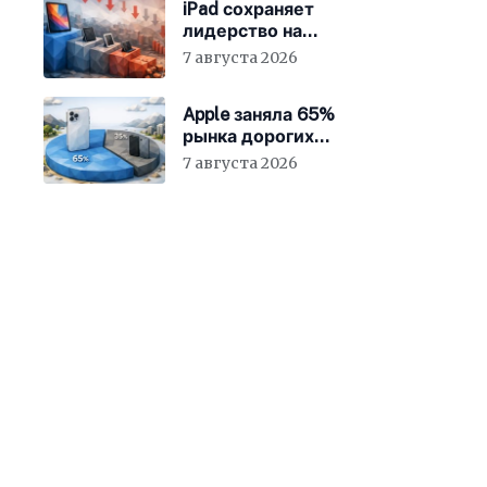
iPad сохраняет
лидерство на
стажирующем рынке
7 августа 2026
Apple заняла 65%
рынка дорогих
смартфонов
7 августа 2026