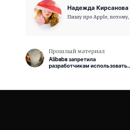
Надежда Кирсанова
Пишу про Apple, потому,
Прошлый материал
Alibaba запретила
разработчикам использовать
Claude Code из-за подозрений 
слежке