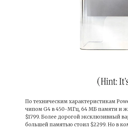
По техническим характеристикам Powe
чипом G4 в 450-МГц, 64 МБ памяти и ж
$1799. Более дорогой эксклюзивный в
большей памятью стоил $2299. Но в ко