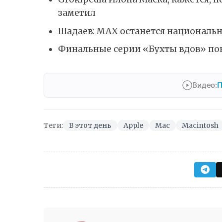
заметил
Шадаев: MAX останется национал
Финальные серии «Бухты вдов» по
Видео:
П
Теги:
В этот день
Apple
Mac
Macintosh