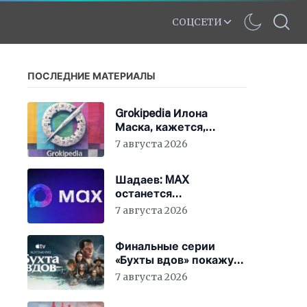
СОЦСЕТИ
ПОСЛЕДНИЕ МАТЕРИАЛЫ
Grokipedia Илона
Маска, кажется,
перестала работать –
7 августа 2026
но этого никто не
заметил
Шадаев: MAX
останется
национальным
7 августа 2026
мессенджером
Финальные серии
«Бухты вдов» покажут
в кинотеатрах
7 августа 2026