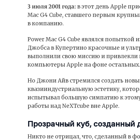
3 июля 2001 года:
в этот день Apple пр
Mac G4 Cube, ставшего первым крупны
в компанию.
Power Mac G4 Cube являлся попыткой и
Джобса в Купертино красочные и ультр
выполнили свою миссию и привлекли 
компьютеры Apple на фоне остальных
Но Джони Айв стремился создать новы
квазииндустриальную эстетику, котор
испытывал большую симпатию к этому
работы над NeXTcube вне Apple.
Прозрачный куб, созданный 
Никто не отрицал, что, сделанный в ф