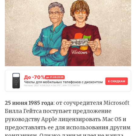
До -70%
до 31.08.2026
К СКИДКАМ
Чехлы для мобильных телефонов с дисконтом
Реклама. ООО "АЛИБАБА.КОМ (РУ)", ИНН 7703380158
25 июня 1985 года
: от соучредителя Microsoft
Билла Гейтса поступает предложение
руководству Apple лицензировать Mac OS и
предоставлять ее для использования другим
компаниям. Однако данная идея не нашла