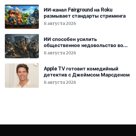
ИИ-канал Fairground на Roku
размывает стандарты стриминга
8 августа 2026
ИИ способен усилить
общественное недовольство во
всём мире
8 августа 2026
Apple TV готовит комедийный
детектив с Джеймсом Марсденом
8 августа 2026