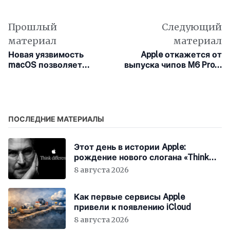
Прошлый
Следующий
материал
материал
Новая уязвимость
Apple откажется от
macOS позволяет
выпуска чипов M6 Pro и
скрытно отключать
M6 Max ради
корпоративную защиту
нейросетей
ПОСЛЕДНИЕ МАТЕРИАЛЫ
Этот день в истории Apple:
рождение нового слогана «Think
Different»
8 августа 2026
Как первые сервисы Apple
привели к появлению iCloud
8 августа 2026