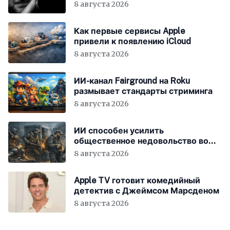
Different»
8 августа 2026
Как первые сервисы Apple
привели к появлению iCloud
8 августа 2026
ИИ-канал Fairground на Roku
размывает стандарты стриминга
8 августа 2026
ИИ способен усилить
общественное недовольство во
всём мире
8 августа 2026
Apple TV готовит комедийный
детектив с Джеймсом Марсденом
8 августа 2026