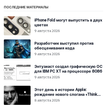
ПОСЛЕДНИЕ МАТЕРИАЛЫ
iPhone Fold могут выпустить в двух
цветах
9 августа 2026
Разработчик выступил против
обесценивания кода
9 августа 2026
Энтузиаст создал графическую ОС
для IBM PC XT на процессоре 8086
9 августа 2026
Этот день в истории Apple:
рождение нового слогана «Think
Different»
8 августа 2026